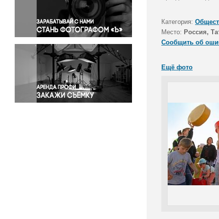
Правосудие
Происшествия и конфликты
Категория:
Общест
Религия
Место:
Россия, Та
Сообщить об оши
Светская жизнь
Спорт
Ещё фото
Экология
Экономика и бизнес