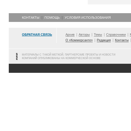
КОНТАКТЫ
ПОМОЩЬ
УСЛОВИЯ ИСПОЛЬЗОВАНИЯ
ОБРАТНАЯ СВЯЗЬ
Архив
Авторы
Темы
Справочники
О «Коммерсанте»
Редакция
Контакты
МАТЕРИАЛЫ С ТАКОЙ МЕТКОЙ, ПАРТНЕРСКИЕ ПРОЕКТЫ И НОВОСТИ
КОМПАНИЙ ОПУБЛИКОВАНЫ НА КОММЕРЧЕСКОЙ ОСНОВЕ