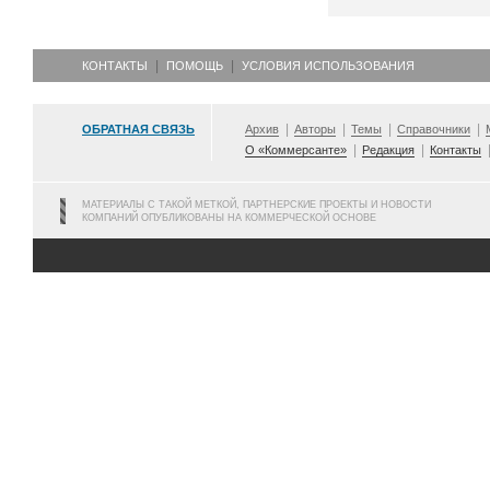
КОНТАКТЫ
ПОМОЩЬ
УСЛОВИЯ ИСПОЛЬЗОВАНИЯ
ОБРАТНАЯ СВЯЗЬ
Архив
Авторы
Темы
Справочники
О «Коммерсанте»
Редакция
Контакты
МАТЕРИАЛЫ С ТАКОЙ МЕТКОЙ, ПАРТНЕРСКИЕ ПРОЕКТЫ И НОВОСТИ
КОМПАНИЙ ОПУБЛИКОВАНЫ НА КОММЕРЧЕСКОЙ ОСНОВЕ