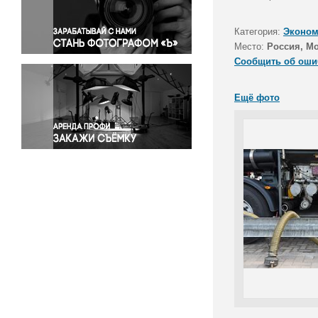
Правосудие
Происшествия и конфликты
Категория:
Эконом
Религия
Место:
Россия, М
Сообщить об оши
Светская жизнь
Спорт
Ещё фото
Экология
Экономика и бизнес