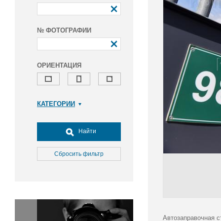
№ ФОТОГРАФИИ
ОРИЕНТАЦИЯ
КАТЕГОРИИ
Армия и ВПК
Досуг, туризм и отдых
Найти
Культура
Медицина
Сбросить фильтр
Наука
Образование
Общество
Окружающая среда
Политика
Автозаправочная с