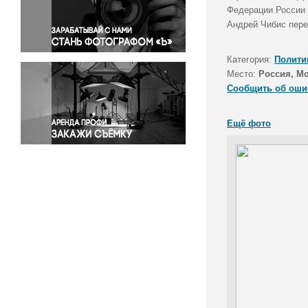
Правосудие
Федерации России 
Андрей Чибис пере
Происшествия и конфликты
Религия
Категория:
Полити
Светская жизнь
Место:
Россия, М
Спорт
Сообщить об оши
Экология
Экономика и бизнес
Ещё фото