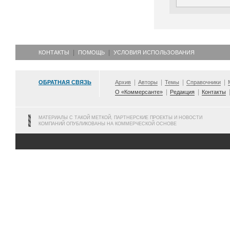
КОНТАКТЫ
ПОМОЩЬ
УСЛОВИЯ ИСПОЛЬЗОВАНИЯ
ОБРАТНАЯ СВЯЗЬ
Архив
Авторы
Темы
Справочники
О «Коммерсанте»
Редакция
Контакты
МАТЕРИАЛЫ С ТАКОЙ МЕТКОЙ, ПАРТНЕРСКИЕ ПРОЕКТЫ И НОВОСТИ
КОМПАНИЙ ОПУБЛИКОВАНЫ НА КОММЕРЧЕСКОЙ ОСНОВЕ