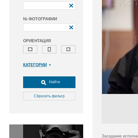
№ ФОТОГРАФИИ
ОРИЕНТАЦИЯ
КАТЕГОРИИ
Армия и ВПК
Досуг, туризм и отдых
Найти
Культура
Медицина
Сбросить фильтр
Наука
Образование
Общество
Окружающая среда
Политика
Заседание исполни