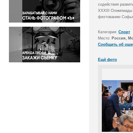
Правосудие
содействия развит
XXXIII Олимпиады 
Происшествия и конфликты
фехтованию Софья
Религия
Светская жизнь
Категория:
Спорт
Спорт
Место:
Россия, М
Экология
Сообщить об оши
Экономика и бизнес
Ещё фото