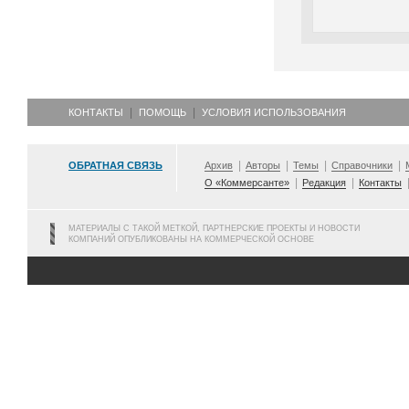
КОНТАКТЫ
ПОМОЩЬ
УСЛОВИЯ ИСПОЛЬЗОВАНИЯ
ОБРАТНАЯ СВЯЗЬ
Архив
Авторы
Темы
Справочники
О «Коммерсанте»
Редакция
Контакты
МАТЕРИАЛЫ С ТАКОЙ МЕТКОЙ, ПАРТНЕРСКИЕ ПРОЕКТЫ И НОВОСТИ
КОМПАНИЙ ОПУБЛИКОВАНЫ НА КОММЕРЧЕСКОЙ ОСНОВЕ