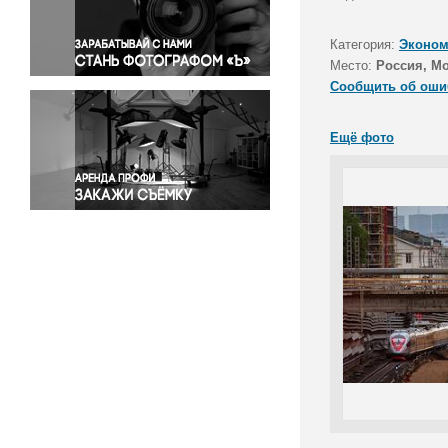
Правосудие
Происшествия и конфликты
Категория:
Эконом
Религия
Место:
Россия, М
Сообщить об оши
Светская жизнь
Спорт
Ещё фото
Экология
Экономика и бизнес