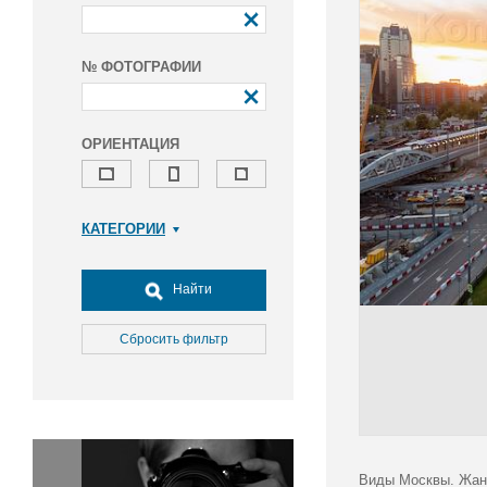
№ ФОТОГРАФИИ
ОРИЕНТАЦИЯ
КАТЕГОРИИ
Армия и ВПК
Досуг, туризм и отдых
Найти
Культура
Медицина
Сбросить фильтр
Наука
Образование
Общество
Окружающая среда
Политика
Виды Москвы. Жан