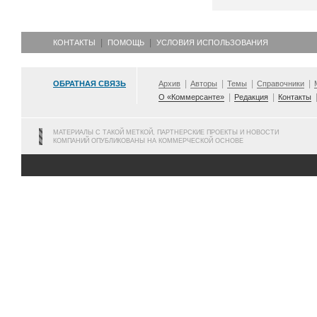
КОНТАКТЫ
ПОМОЩЬ
УСЛОВИЯ ИСПОЛЬЗОВАНИЯ
ОБРАТНАЯ СВЯЗЬ
Архив
Авторы
Темы
Справочники
О «Коммерсанте»
Редакция
Контакты
МАТЕРИАЛЫ С ТАКОЙ МЕТКОЙ, ПАРТНЕРСКИЕ ПРОЕКТЫ И НОВОСТИ
КОМПАНИЙ ОПУБЛИКОВАНЫ НА КОММЕРЧЕСКОЙ ОСНОВЕ