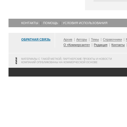
КОНТАКТЫ
ПОМОЩЬ
УСЛОВИЯ ИСПОЛЬЗОВАНИЯ
ОБРАТНАЯ СВЯЗЬ
Архив
Авторы
Темы
Справочники
О «Коммерсанте»
Редакция
Контакты
МАТЕРИАЛЫ С ТАКОЙ МЕТКОЙ, ПАРТНЕРСКИЕ ПРОЕКТЫ И НОВОСТИ
КОМПАНИЙ ОПУБЛИКОВАНЫ НА КОММЕРЧЕСКОЙ ОСНОВЕ