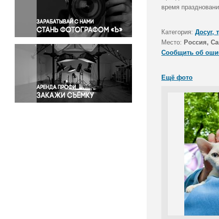
Правосудие
время праздновани
Происшествия и конфликты
Религия
Категория:
Досуг, 
Место:
Россия, Са
Светская жизнь
Сообщить об оши
Спорт
Экология
Ещё фото
Экономика и бизнес