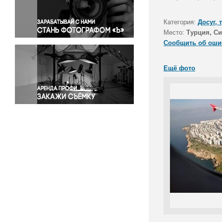
Правосудие
Происшествия и конфликты
Категория:
Досуг, 
Религия
Место:
Турция, С
Сообщить об оши
Светская жизнь
Спорт
Ещё фото
Экология
Экономика и бизнес