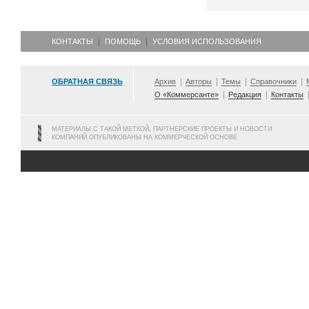
КОНТАКТЫ
ПОМОЩЬ
УСЛОВИЯ ИСПОЛЬЗОВАНИЯ
ОБРАТНАЯ СВЯЗЬ
Архив
Авторы
Темы
Справочники
О «Коммерсанте»
Редакция
Контакты
МАТЕРИАЛЫ С ТАКОЙ МЕТКОЙ, ПАРТНЕРСКИЕ ПРОЕКТЫ И НОВОСТИ
КОМПАНИЙ ОПУБЛИКОВАНЫ НА КОММЕРЧЕСКОЙ ОСНОВЕ