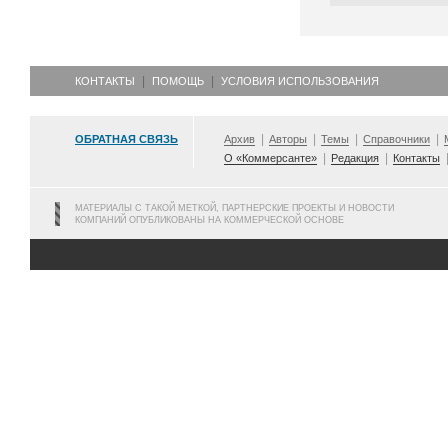
КОНТАКТЫ
ПОМОЩЬ
УСЛОВИЯ ИСПОЛЬЗОВАНИЯ
ОБРАТНАЯ СВЯЗЬ
Архив
Авторы
Темы
Справочники
О «Коммерсанте»
Редакция
Контакты
МАТЕРИАЛЫ С ТАКОЙ МЕТКОЙ, ПАРТНЕРСКИЕ ПРОЕКТЫ И НОВОСТИ
КОМПАНИЙ ОПУБЛИКОВАНЫ НА КОММЕРЧЕСКОЙ ОСНОВЕ