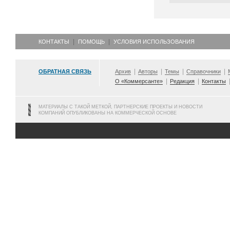
КОНТАКТЫ
ПОМОЩЬ
УСЛОВИЯ ИСПОЛЬЗОВАНИЯ
ОБРАТНАЯ СВЯЗЬ
Архив
Авторы
Темы
Справочники
О «Коммерсанте»
Редакция
Контакты
МАТЕРИАЛЫ С ТАКОЙ МЕТКОЙ, ПАРТНЕРСКИЕ ПРОЕКТЫ И НОВОСТИ
КОМПАНИЙ ОПУБЛИКОВАНЫ НА КОММЕРЧЕСКОЙ ОСНОВЕ