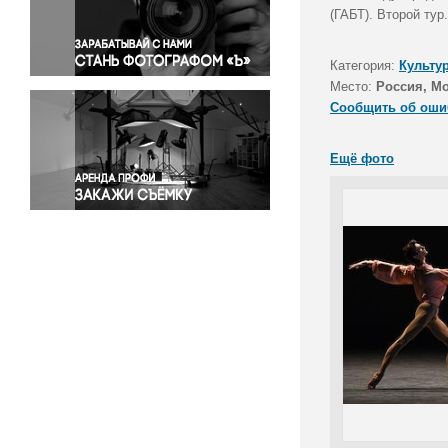
Правосудие
(ГАБТ). Второй тур
Происшествия и конфликты
Религия
Категория:
Культу
Место:
Россия, М
Светская жизнь
Сообщить об оши
Спорт
Экология
Ещё фото
Экономика и бизнес