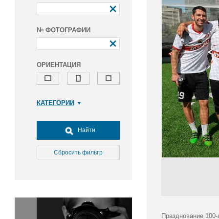
№ ФОТОГРАФИИ
ОРИЕНТАЦИЯ
КАТЕГОРИИ
Армия и ВПК
Досуг, туризм и отдых
Найти
Культура
Медицина
Сбросить фильтр
Наука
Образование
Общество
Окружающая среда
Политика
Празднование 100-