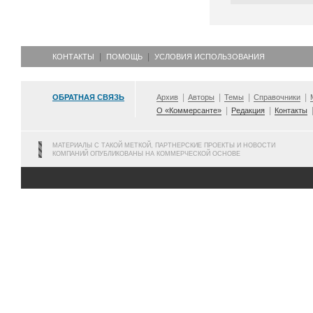
КОНТАКТЫ
ПОМОЩЬ
УСЛОВИЯ ИСПОЛЬЗОВАНИЯ
ОБРАТНАЯ СВЯЗЬ
Архив
Авторы
Темы
Справочники
О «Коммерсанте»
Редакция
Контакты
МАТЕРИАЛЫ С ТАКОЙ МЕТКОЙ, ПАРТНЕРСКИЕ ПРОЕКТЫ И НОВОСТИ
КОМПАНИЙ ОПУБЛИКОВАНЫ НА КОММЕРЧЕСКОЙ ОСНОВЕ