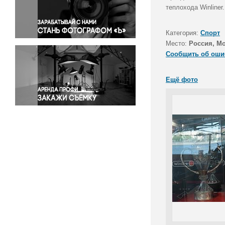
Правосудие
теплохода Winliner.
Происшествия и конфликты
Религия
Категория:
Спорт
Место:
Россия, М
Светская жизнь
Сообщить об оши
Спорт
Экология
Ещё фото
Экономика и бизнес