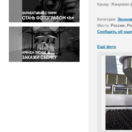
Правосудие
Крыму. Жанровая 
Происшествия и конфликты
Религия
Категория:
Эконом
Место:
Россия, Р
Светская жизнь
Сообщить об оши
Спорт
Экология
Ещё фото
Экономика и бизнес