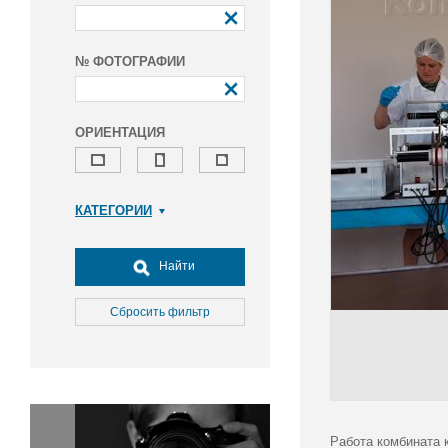
№ ФОТОГРАФИИ
ОРИЕНТАЦИЯ
КАТЕГОРИИ
Армия и ВПК
Досуг, туризм и отдых
Найти
Культура
Медицина
Сбросить фильтр
Наука
Образование
Общество
Окружающая среда
Политика
Работа комбината 