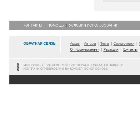
КОНТАКТЫ
ПОМОЩЬ
УСЛОВИЯ ИСПОЛЬЗОВАНИЯ
ОБРАТНАЯ СВЯЗЬ
Архив
Авторы
Темы
Справочники
О «Коммерсанте»
Редакция
Контакты
МАТЕРИАЛЫ С ТАКОЙ МЕТКОЙ, ПАРТНЕРСКИЕ ПРОЕКТЫ И НОВОСТИ
КОМПАНИЙ ОПУБЛИКОВАНЫ НА КОММЕРЧЕСКОЙ ОСНОВЕ