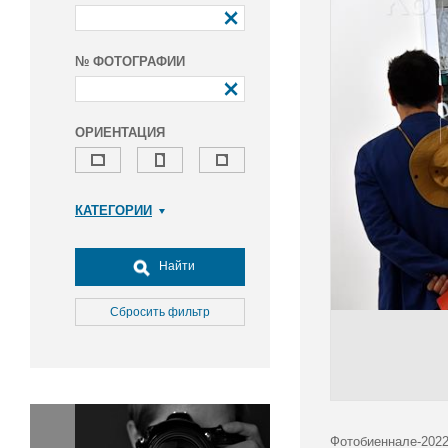
№ ФОТОГРАФИИ
ОРИЕНТАЦИЯ
КАТЕГОРИИ
Армия и ВПК
Досуг, туризм и отдых
Найти
Культура
Медицина
Сбросить фильтр
Наука
Образование
Общество
Окружающая среда
Политика
Фотобиеннале-2022