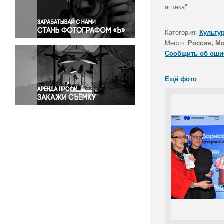
Правосудие
аптека".
Происшествия и конфликты
Религия
Категория:
Культу
Место:
Россия, М
Светская жизнь
Сообщить об оши
Спорт
Экология
Ещё фото
Экономика и бизнес