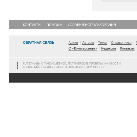
КОНТАКТЫ
ПОМОЩЬ
УСЛОВИЯ ИСПОЛЬЗОВАНИЯ
ОБРАТНАЯ СВЯЗЬ
Архив
Авторы
Темы
Справочники
О «Коммерсанте»
Редакция
Контакты
МАТЕРИАЛЫ С ТАКОЙ МЕТКОЙ, ПАРТНЕРСКИЕ ПРОЕКТЫ И НОВОСТИ
КОМПАНИЙ ОПУБЛИКОВАНЫ НА КОММЕРЧЕСКОЙ ОСНОВЕ