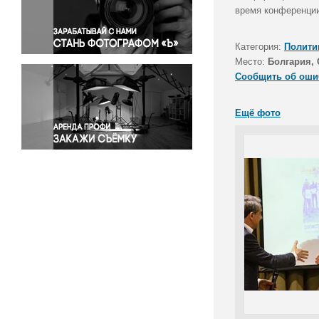
Правосудие
время конференци
Происшествия и конфликты
Религия
Категория:
Полити
Место:
Болгария,
Светская жизнь
Сообщить об оши
Спорт
Экология
Ещё фото
Экономика и бизнес