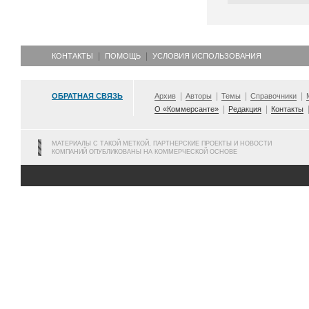
КОНТАКТЫ
ПОМОЩЬ
УСЛОВИЯ ИСПОЛЬЗОВАНИЯ
ОБРАТНАЯ СВЯЗЬ
Архив
Авторы
Темы
Справочники
О «Коммерсанте»
Редакция
Контакты
МАТЕРИАЛЫ С ТАКОЙ МЕТКОЙ, ПАРТНЕРСКИЕ ПРОЕКТЫ И НОВОСТИ
КОМПАНИЙ ОПУБЛИКОВАНЫ НА КОММЕРЧЕСКОЙ ОСНОВЕ