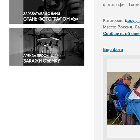
Правосудие
фотография. Гонки
Происшествия и конфликты
Религия
Категория:
Досуг, 
Место:
Россия, Са
Светская жизнь
Сообщить об оши
Спорт
Экология
Ещё фото
Экономика и бизнес