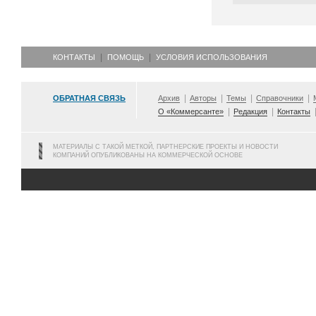
КОНТАКТЫ
ПОМОЩЬ
УСЛОВИЯ ИСПОЛЬЗОВАНИЯ
ОБРАТНАЯ СВЯЗЬ
Архив
Авторы
Темы
Справочники
О «Коммерсанте»
Редакция
Контакты
МАТЕРИАЛЫ С ТАКОЙ МЕТКОЙ, ПАРТНЕРСКИЕ ПРОЕКТЫ И НОВОСТИ
КОМПАНИЙ ОПУБЛИКОВАНЫ НА КОММЕРЧЕСКОЙ ОСНОВЕ