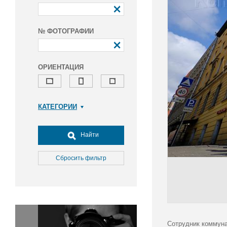
№ ФОТОГРАФИИ
ОРИЕНТАЦИЯ
КАТЕГОРИИ
Армия и ВПК
Досуг, туризм и отдых
Найти
Культура
Медицина
Сбросить фильтр
Наука
Образование
Общество
Окружающая среда
Политика
Сотрудник коммуна