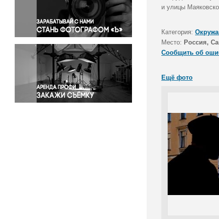
Правосудие
и улицы Маяковско
Происшествия и конфликты
Религия
Категория:
Окружа
Место:
Россия, Са
Светская жизнь
Сообщить об оши
Спорт
Экология
Ещё фото
Экономика и бизнес