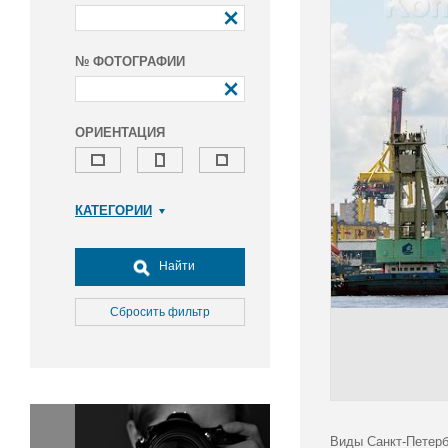
№ ФОТОГРАФИИ
ОРИЕНТАЦИЯ
КАТЕГОРИИ
Армия и ВПК
Досуг, туризм и отдых
Найти
Культура
Медицина
Сбросить фильтр
Наука
Образование
Общество
Окружающая среда
Политика
Виды Санкт-Петерб