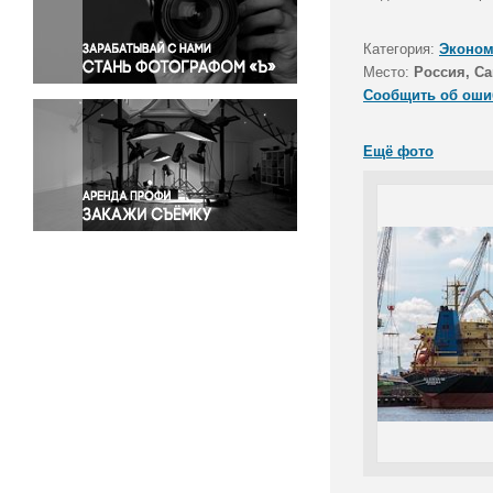
Правосудие
Происшествия и конфликты
Категория:
Эконом
Религия
Место:
Россия, Са
Сообщить об оши
Светская жизнь
Спорт
Ещё фото
Экология
Экономика и бизнес