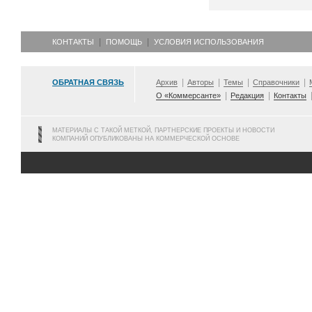
КОНТАКТЫ
ПОМОЩЬ
УСЛОВИЯ ИСПОЛЬЗОВАНИЯ
ОБРАТНАЯ СВЯЗЬ
Архив
Авторы
Темы
Справочники
О «Коммерсанте»
Редакция
Контакты
МАТЕРИАЛЫ С ТАКОЙ МЕТКОЙ, ПАРТНЕРСКИЕ ПРОЕКТЫ И НОВОСТИ
КОМПАНИЙ ОПУБЛИКОВАНЫ НА КОММЕРЧЕСКОЙ ОСНОВЕ