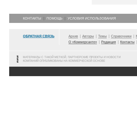
КОНТАКТЫ
ПОМОЩЬ
УСЛОВИЯ ИСПОЛЬЗОВАНИЯ
ОБРАТНАЯ СВЯЗЬ
Архив
Авторы
Темы
Справочники
О «Коммерсанте»
Редакция
Контакты
МАТЕРИАЛЫ С ТАКОЙ МЕТКОЙ, ПАРТНЕРСКИЕ ПРОЕКТЫ И НОВОСТИ
КОМПАНИЙ ОПУБЛИКОВАНЫ НА КОММЕРЧЕСКОЙ ОСНОВЕ