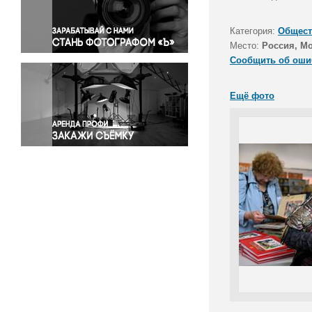
Правосудие
Происшествия и конфликты
Категория:
Общест
Религия
Место:
Россия, М
Сообщить об оши
Светская жизнь
Спорт
Ещё фото
Экология
Экономика и бизнес