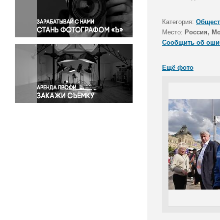
Правосудие
Происшествия и конфликты
Категория:
Общест
Религия
Место:
Россия, М
Сообщить об оши
Светская жизнь
Спорт
Ещё фото
Экология
Экономика и бизнес