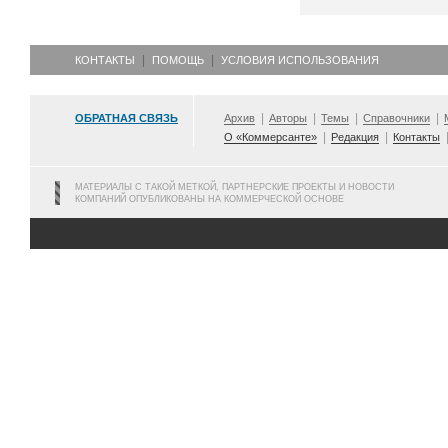
КОНТАКТЫ
ПОМОЩЬ
УСЛОВИЯ ИСПОЛЬЗОВАНИЯ
ОБРАТНАЯ СВЯЗЬ
Архив
Авторы
Темы
Справочники
О «Коммерсанте»
Редакция
Контакты
МАТЕРИАЛЫ С ТАКОЙ МЕТКОЙ, ПАРТНЕРСКИЕ ПРОЕКТЫ И НОВОСТИ
КОМПАНИЙ ОПУБЛИКОВАНЫ НА КОММЕРЧЕСКОЙ ОСНОВЕ