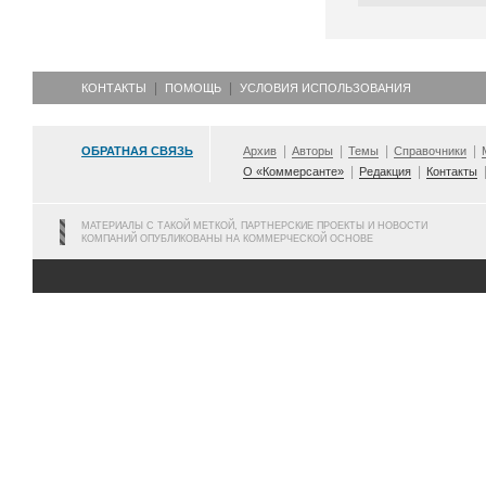
КОНТАКТЫ
ПОМОЩЬ
УСЛОВИЯ ИСПОЛЬЗОВАНИЯ
ОБРАТНАЯ СВЯЗЬ
Архив
Авторы
Темы
Справочники
О «Коммерсанте»
Редакция
Контакты
МАТЕРИАЛЫ С ТАКОЙ МЕТКОЙ, ПАРТНЕРСКИЕ ПРОЕКТЫ И НОВОСТИ
КОМПАНИЙ ОПУБЛИКОВАНЫ НА КОММЕРЧЕСКОЙ ОСНОВЕ