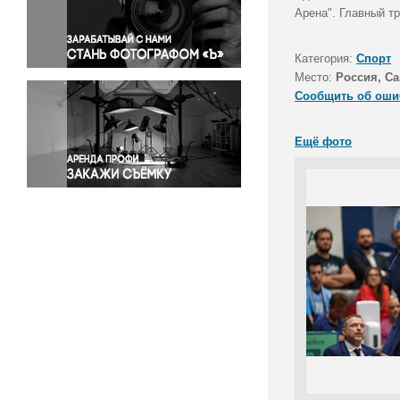
Правосудие
Арена". Главный т
Происшествия и конфликты
Религия
Категория:
Спорт
Место:
Россия, Са
Светская жизнь
Сообщить об оши
Спорт
Экология
Ещё фото
Экономика и бизнес