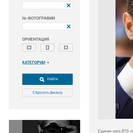
№ ФОТОГРАФИИ
ОРИЕНТАЦИЯ
КАТЕГОРИИ
Армия и ВПК
Досуг, туризм и отдых
Найти
Культура
Медицина
Сбросить фильтр
Наука
Образование
Общество
Окружающая среда
Политика
Единая лига ВТБ п