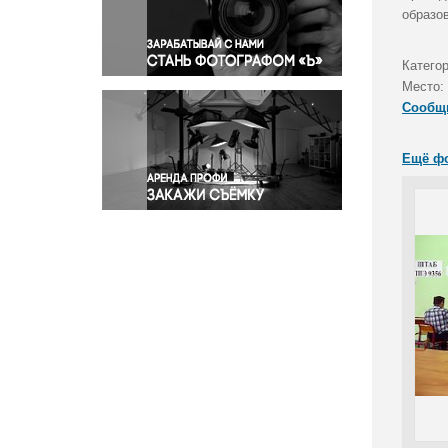
Правосудие
образо
Происшествия и конфликты
Религия
Катего
Место:
Светская жизнь
Сообщ
Спорт
Экология
Ещё ф
Экономика и бизнес