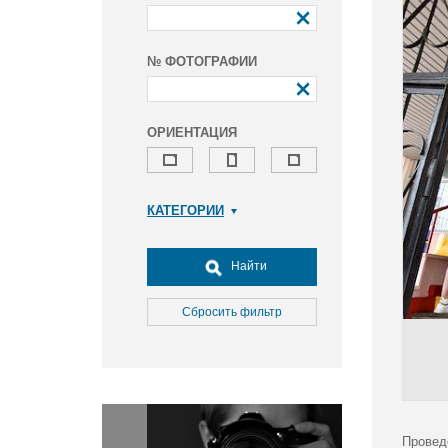
№ ФОТОГРАФИИ
ОРИЕНТАЦИЯ
КАТЕГОРИИ
Армия и ВПК
Досуг, туризм и отдых
Найти
Культура
Медицина
Сбросить фильтр
Наука
Образование
Общество
Окружающая среда
Политика
Провед