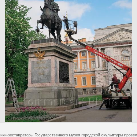
ики-реставраторы Государственного музея городской скульптуры провел