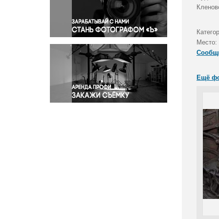
Правосудие
Кленов
Происшествия и конфликты
Религия
Катего
Место:
Светская жизнь
Сообщ
Спорт
Экология
Ещё ф
Экономика и бизнес