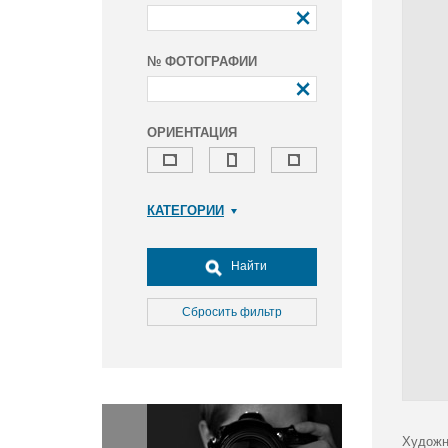
№ ФОТОГРАФИИ
ОРИЕНТАЦИЯ
КАТЕГОРИИ
Армия и ВПК
Досуг, туризм и отдых
Найти
Культура
Медицина
Сбросить фильтр
Наука
Образование
Общество
Окружающая среда
Политика
Художн