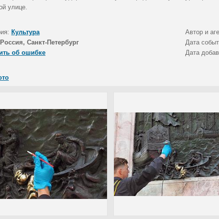
ой улице.
рия:
Культура
Автор и аг
Россия, Санкт-Петербург
Дата собы
ить об ошибке
Дата доба
ото