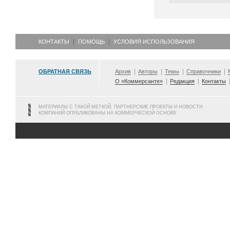
КОНТАКТЫ
ПОМОЩЬ
УСЛОВИЯ ИСПОЛЬЗОВАНИЯ
ОБРАТНАЯ СВЯЗЬ
Архив
Авторы
Темы
Справочники
О «Коммерсанте»
Редакция
Контакты
МАТЕРИАЛЫ С ТАКОЙ МЕТКОЙ, ПАРТНЕРСКИЕ ПРОЕКТЫ И НОВОСТИ
КОМПАНИЙ ОПУБЛИКОВАНЫ НА КОММЕРЧЕСКОЙ ОСНОВЕ