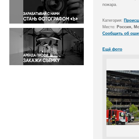
Правосудие
пожара.
Происшествия и конфликты
Религия
Категория:
Происш
Место:
Россия, М
Светская жизнь
Сообщить об оши
Спорт
Экология
Ещё фото
Экономика и бизнес