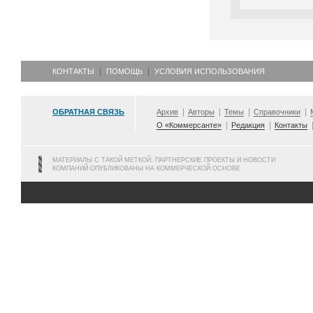
КОНТАКТЫ
ПОМОЩЬ
УСЛОВИЯ ИСПОЛЬЗОВАНИЯ
ОБРАТНАЯ СВЯЗЬ
Архив
Авторы
Темы
Справочники
О «Коммерсанте»
Редакция
Контакты
МАТЕРИАЛЫ С ТАКОЙ МЕТКОЙ, ПАРТНЕРСКИЕ ПРОЕКТЫ И НОВОСТИ
КОМПАНИЙ ОПУБЛИКОВАНЫ НА КОММЕРЧЕСКОЙ ОСНОВЕ