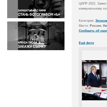
Правосудие
ЦИПР-2022. Замест
коммунальному хо
Происшествия и конфликты
Религия
Категория:
Эконом
Светская жизнь
Место:
Россия, Н
Спорт
Сообщить об оши
Экология
Экономика и бизнес
Ещё фото