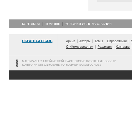
КОНТАКТЫ
ПОМОЩЬ
УСЛОВИЯ ИСПОЛЬЗОВАНИЯ
ОБРАТНАЯ СВЯЗЬ
Архив
Авторы
Темы
Справочники
О «Коммерсанте»
Редакция
Контакты
МАТЕРИАЛЫ С ТАКОЙ МЕТКОЙ, ПАРТНЕРСКИЕ ПРОЕКТЫ И НОВОСТИ
КОМПАНИЙ ОПУБЛИКОВАНЫ НА КОММЕРЧЕСКОЙ ОСНОВЕ