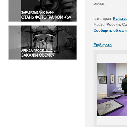
Правосудие
музея.
Происшествия и конфликты
Религия
Категория:
Культу
Место:
Россия, Са
Светская жизнь
Сообщить об оши
Спорт
Экология
Ещё фото
Экономика и бизнес