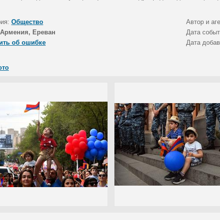
рия:
Общество
Автор и аг
Армения, Ереван
Дата собы
ить об ошибке
Дата доба
ото