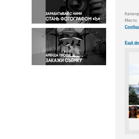
Правосудие
Происшествия и конфликты
Катего
Религия
Место:
Сообщ
Светская жизнь
Спорт
Ещё ф
Экология
Экономика и бизнес