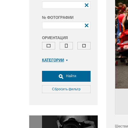
№ ФОТОГРАФИИ
ОРИЕНТАЦИЯ
КАТЕГОРИИ
Армия и ВПК
Досуг, туризм и отдых
Найти
Культура
Медицина
Сбросить фильтр
Наука
Образование
Общество
Окружающая среда
Политика
Шестви