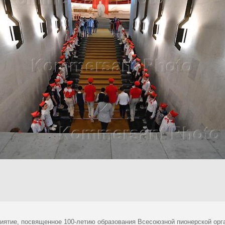
иятие, посвященное 100-летию образования Всесоюзной пионерской ор