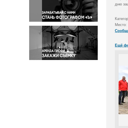
Правосудие
дню за
Происшествия и конфликты
Религия
Катего
Место:
Светская жизнь
Сообщ
Спорт
Экология
Ещё ф
Экономика и бизнес