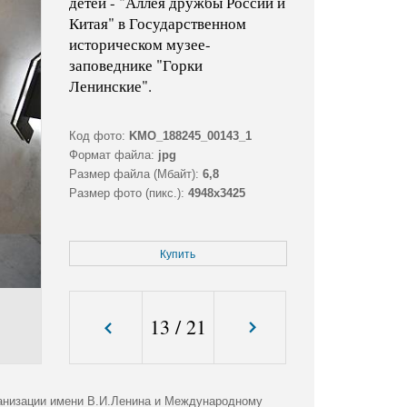
детей - "Аллея дружбы России и
Китая" в Государственном
историческом музее-
заповеднике "Горки
Ленинские".
Код фото:
KMO_188245_00143_1
Формат файла:
jpg
Размер файла (Мбайт):
6,8
Размер фото (пикс.):
4948x3425
Купить
13
/
21
ганизации имени В.И.Ленина и Международному