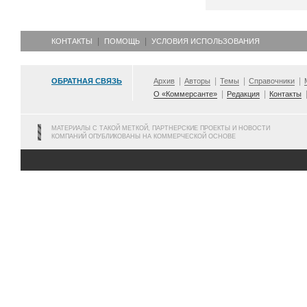
КОНТАКТЫ
ПОМОЩЬ
УСЛОВИЯ ИСПОЛЬЗОВАНИЯ
ОБРАТНАЯ СВЯЗЬ
Архив
Авторы
Темы
Справочники
О «Коммерсанте»
Редакция
Контакты
МАТЕРИАЛЫ С ТАКОЙ МЕТКОЙ, ПАРТНЕРСКИЕ ПРОЕКТЫ И НОВОСТИ
КОМПАНИЙ ОПУБЛИКОВАНЫ НА КОММЕРЧЕСКОЙ ОСНОВЕ