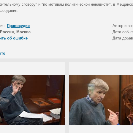
рительному сговору" и "по мотивам политической ненависти", в Мещанск
заседания.
рия:
Правосудие
Автор и аг
Россия, Москва
Дата собы
ить об ошибке
Дата доба
ото