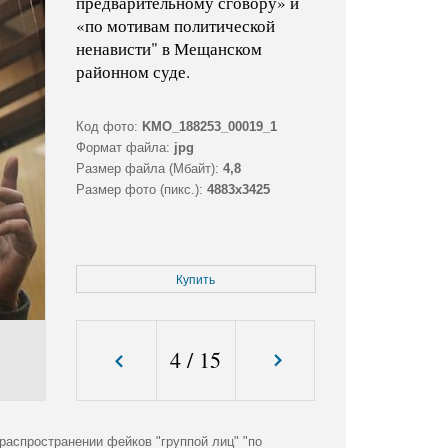
предварительному сговору» и
«по мотивам политической
ненависти" в Мещанском
районном суде.
Код фото:
KMO_188253_00019_1
Формат файла:
jpg
Размер файла (Мбайт):
4,8
Размер фото (пикс.):
4883x3425
Купить
4
/
15
распространении фейков "группой лиц" "по