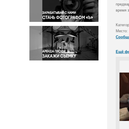
Правосудие
предва
время 
Происшествия и конфликты
Религия
Катего
Светская жизнь
Место:
Спорт
Сообщ
Экология
Экономика и бизнес
Ещё ф