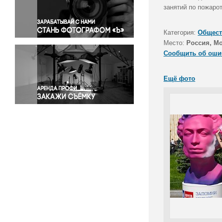
Правосудие
занятий по пожаро
Происшествия и конфликты
Религия
Категория:
Общест
Место:
Россия, М
Светская жизнь
Сообщить об оши
Спорт
Экология
Ещё фото
Экономика и бизнес