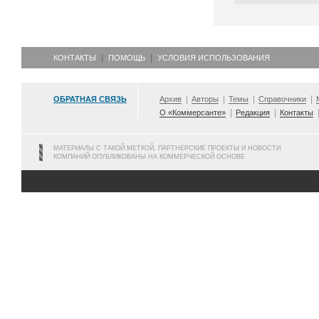
КОНТАКТЫ
ПОМОЩЬ
УСЛОВИЯ ИСПОЛЬЗОВАНИЯ
ОБРАТНАЯ СВЯЗЬ
Архив
Авторы
Темы
Справочники
О «Коммерсанте»
Редакция
Контакты
МАТЕРИАЛЫ С ТАКОЙ МЕТКОЙ, ПАРТНЕРСКИЕ ПРОЕКТЫ И НОВОСТИ
КОМПАНИЙ ОПУБЛИКОВАНЫ НА КОММЕРЧЕСКОЙ ОСНОВЕ