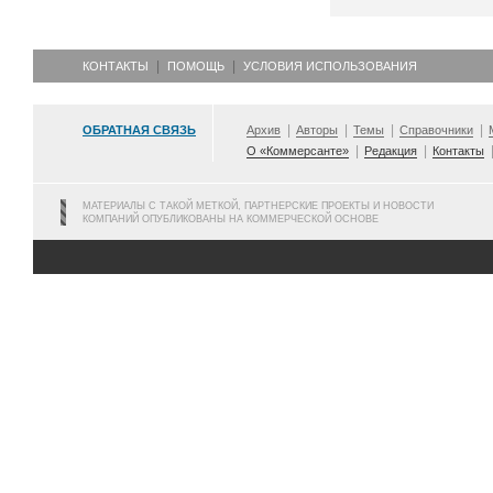
КОНТАКТЫ
ПОМОЩЬ
УСЛОВИЯ ИСПОЛЬЗОВАНИЯ
ОБРАТНАЯ СВЯЗЬ
Архив
Авторы
Темы
Справочники
О «Коммерсанте»
Редакция
Контакты
МАТЕРИАЛЫ С ТАКОЙ МЕТКОЙ, ПАРТНЕРСКИЕ ПРОЕКТЫ И НОВОСТИ
КОМПАНИЙ ОПУБЛИКОВАНЫ НА КОММЕРЧЕСКОЙ ОСНОВЕ