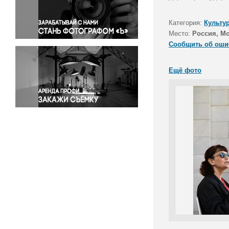
Правосудие
Происшествия и конфликты
Категория:
Культу
Религия
Место:
Россия, М
Сообщить об оши
Светская жизнь
Спорт
Ещё фото
Экология
Экономика и бизнес