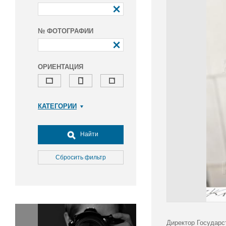
№ ФОТОГРАФИИ
ОРИЕНТАЦИЯ
КАТЕГОРИИ
Армия и ВПК
Досуг, туризм и отдых
Найти
Культура
Медицина
Сбросить фильтр
Наука
Образование
Общество
Окружающая среда
Политика
Директор Государс