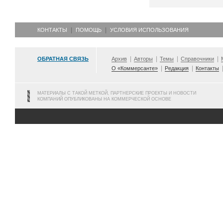
КОНТАКТЫ
ПОМОЩЬ
УСЛОВИЯ ИСПОЛЬЗОВАНИЯ
ОБРАТНАЯ СВЯЗЬ
Архив
Авторы
Темы
Справочники
О «Коммерсанте»
Редакция
Контакты
МАТЕРИАЛЫ С ТАКОЙ МЕТКОЙ, ПАРТНЕРСКИЕ ПРОЕКТЫ И НОВОСТИ
КОМПАНИЙ ОПУБЛИКОВАНЫ НА КОММЕРЧЕСКОЙ ОСНОВЕ