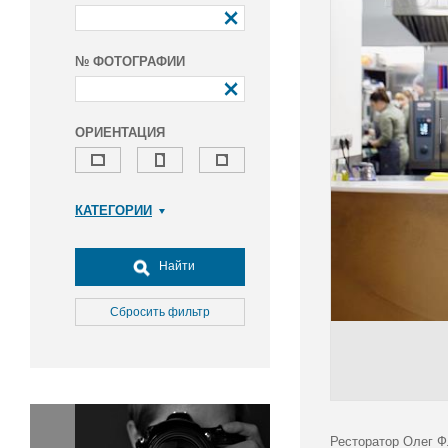
№ ФОТОГРАФИИ
ОРИЕНТАЦИЯ
КАТЕГОРИИ
Армия и ВПК
Досуг, туризм и отдых
Найти
Культура
Медицина
Сбросить фильтр
Наука
Образование
Общество
Окружающая среда
Политика
Ресторатор Олег Ф