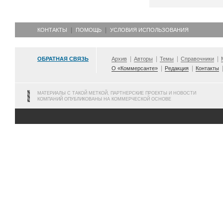
КОНТАКТЫ
ПОМОЩЬ
УСЛОВИЯ ИСПОЛЬЗОВАНИЯ
ОБРАТНАЯ СВЯЗЬ
Архив
Авторы
Темы
Справочники
О «Коммерсанте»
Редакция
Контакты
МАТЕРИАЛЫ С ТАКОЙ МЕТКОЙ, ПАРТНЕРСКИЕ ПРОЕКТЫ И НОВОСТИ
КОМПАНИЙ ОПУБЛИКОВАНЫ НА КОММЕРЧЕСКОЙ ОСНОВЕ