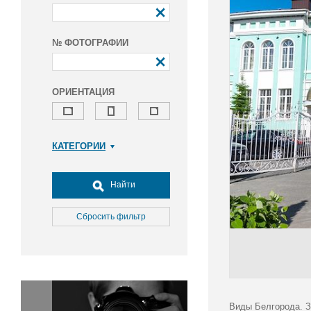
№ ФОТОГРАФИИ
ОРИЕНТАЦИЯ
КАТЕГОРИИ
Армия и ВПК
Досуг, туризм и отдых
Найти
Культура
Медицина
Сбросить фильтр
Наука
Образование
Общество
Окружающая среда
Политика
Виды Белгорода. З