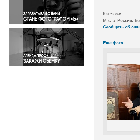
Правосудие
Происшествия и конфликты
Категория:
Религия
Место:
Россия, Бе
Сообщить об оши
Светская жизнь
Спорт
Ещё фото
Экология
Экономика и бизнес