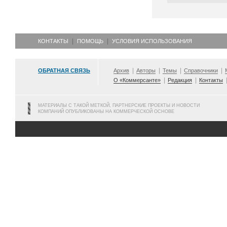
КОНТАКТЫ
ПОМОЩЬ
УСЛОВИЯ ИСПОЛЬЗОВАНИЯ
ОБРАТНАЯ СВЯЗЬ
Архив
Авторы
Темы
Справочники
О «Коммерсанте»
Редакция
Контакты
МАТЕРИАЛЫ С ТАКОЙ МЕТКОЙ, ПАРТНЕРСКИЕ ПРОЕКТЫ И НОВОСТИ
КОМПАНИЙ ОПУБЛИКОВАНЫ НА КОММЕРЧЕСКОЙ ОСНОВЕ