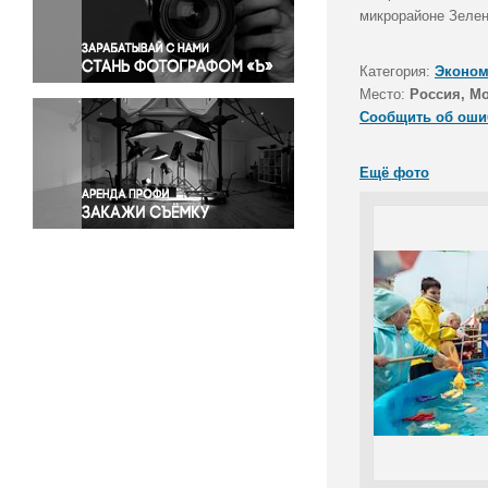
Правосудие
микрорайоне Зелен
Происшествия и конфликты
Религия
Категория:
Эконом
Место:
Россия, Мо
Светская жизнь
Сообщить об оши
Спорт
Экология
Ещё фото
Экономика и бизнес