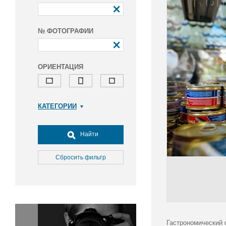
№ ФОТОГРАФИИ
ОРИЕНТАЦИЯ
КАТЕГОРИИ
Армия и ВПК
Досуг, туризм и отдых
Найти
Культура
Медицина
Сбросить фильтр
Наука
Образование
Общество
Окружающая среда
Политика
Гастрономический 