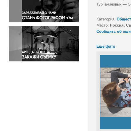
Правосудие
Турчаниновых — Со
Происшествия и конфликты
Религия
Категория:
Общест
Место:
Россия, Св
Светская жизнь
Сообщить об оши
Спорт
Экология
Ещё фото
Экономика и бизнес