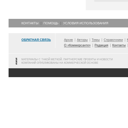
КОНТАКТЫ
ПОМОЩЬ
УСЛОВИЯ ИСПОЛЬЗОВАНИЯ
ОБРАТНАЯ СВЯЗЬ
Архив
Авторы
Темы
Справочники
О «Коммерсанте»
Редакция
Контакты
МАТЕРИАЛЫ С ТАКОЙ МЕТКОЙ, ПАРТНЕРСКИЕ ПРОЕКТЫ И НОВОСТИ
КОМПАНИЙ ОПУБЛИКОВАНЫ НА КОММЕРЧЕСКОЙ ОСНОВЕ