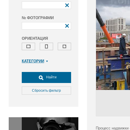
№ ФОТОГРАФИИ
ОРИЕНТАЦИЯ
КАТЕГОРИИ
Армия и ВПК
Досуг, туризм и отдых
Найти
Культура
Медицина
Сбросить фильтр
Наука
Образование
Общество
Окружающая среда
Политика
Процесс надвижки 