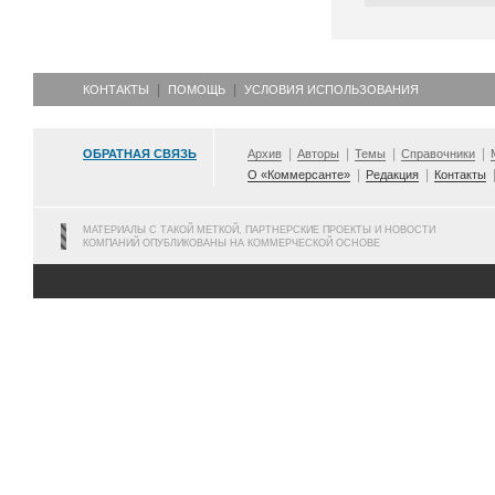
КОНТАКТЫ
ПОМОЩЬ
УСЛОВИЯ ИСПОЛЬЗОВАНИЯ
ОБРАТНАЯ СВЯЗЬ
Архив
Авторы
Темы
Справочники
О «Коммерсанте»
Редакция
Контакты
МАТЕРИАЛЫ С ТАКОЙ МЕТКОЙ, ПАРТНЕРСКИЕ ПРОЕКТЫ И НОВОСТИ
КОМПАНИЙ ОПУБЛИКОВАНЫ НА КОММЕРЧЕСКОЙ ОСНОВЕ