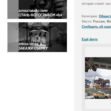
Правосудие
которая станет ча
Происшествия и конфликты
Религия
Категория:
Общест
Место:
Россия, М
Светская жизнь
Сообщить об оши
Спорт
Экология
Ещё фото
Экономика и бизнес