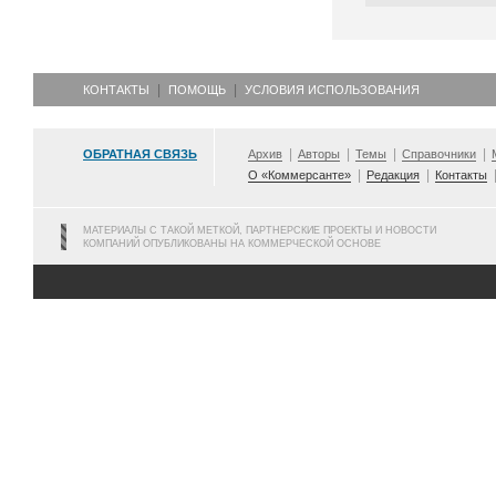
КОНТАКТЫ
ПОМОЩЬ
УСЛОВИЯ ИСПОЛЬЗОВАНИЯ
ОБРАТНАЯ СВЯЗЬ
Архив
Авторы
Темы
Справочники
О «Коммерсанте»
Редакция
Контакты
МАТЕРИАЛЫ С ТАКОЙ МЕТКОЙ, ПАРТНЕРСКИЕ ПРОЕКТЫ И НОВОСТИ
КОМПАНИЙ ОПУБЛИКОВАНЫ НА КОММЕРЧЕСКОЙ ОСНОВЕ