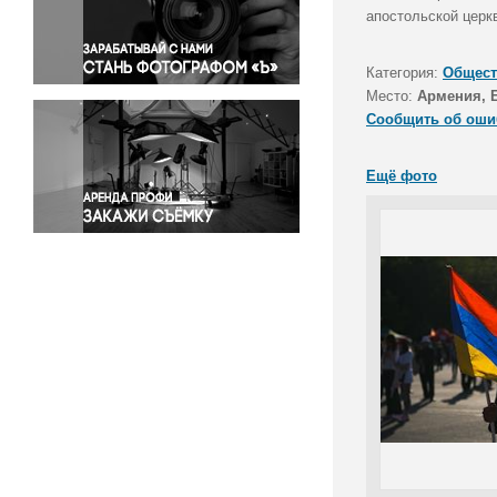
Правосудие
апостольской церк
Происшествия и конфликты
Религия
Категория:
Общест
Место:
Армения, 
Светская жизнь
Сообщить об оши
Спорт
Экология
Ещё фото
Экономика и бизнес