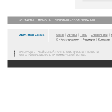
КОНТАКТЫ
ПОМОЩЬ
УСЛОВИЯ ИСПОЛЬЗОВАНИЯ
ОБРАТНАЯ СВЯЗЬ
Архив
Авторы
Темы
Справочники
О «Коммерсанте»
Редакция
Контакты
МАТЕРИАЛЫ С ТАКОЙ МЕТКОЙ, ПАРТНЕРСКИЕ ПРОЕКТЫ И НОВОСТИ
КОМПАНИЙ ОПУБЛИКОВАНЫ НА КОММЕРЧЕСКОЙ ОСНОВЕ