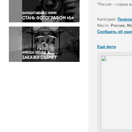
Правосудие
"Россия – страна 
Происшествия и конфликты
Религия
Категория:
Полити
Место:
Россия, М
Светская жизнь
Сообщить об оши
Спорт
Экология
Ещё фото
Экономика и бизнес