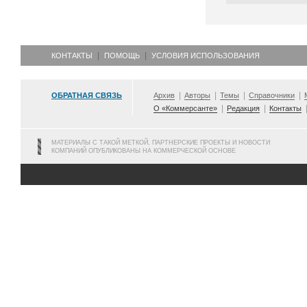
КОНТАКТЫ
ПОМОЩЬ
УСЛОВИЯ ИСПОЛЬЗОВАНИЯ
ОБРАТНАЯ СВЯЗЬ
Архив
Авторы
Темы
Справочники
О «Коммерсанте»
Редакция
Контакты
МАТЕРИАЛЫ С ТАКОЙ МЕТКОЙ, ПАРТНЕРСКИЕ ПРОЕКТЫ И НОВОСТИ
КОМПАНИЙ ОПУБЛИКОВАНЫ НА КОММЕРЧЕСКОЙ ОСНОВЕ