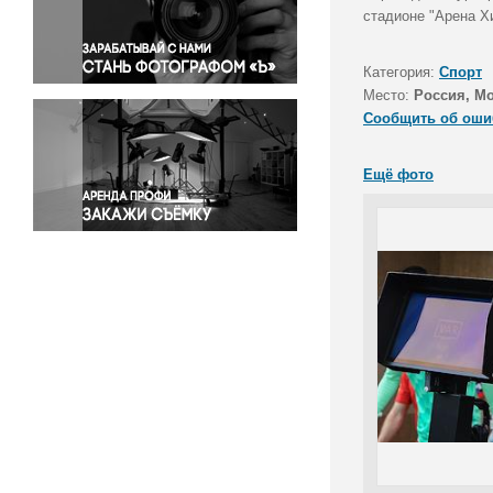
Правосудие
стадионе "Арена Х
Происшествия и конфликты
Религия
Категория:
Спорт
Место:
Россия, М
Светская жизнь
Сообщить об оши
Спорт
Экология
Ещё фото
Экономика и бизнес