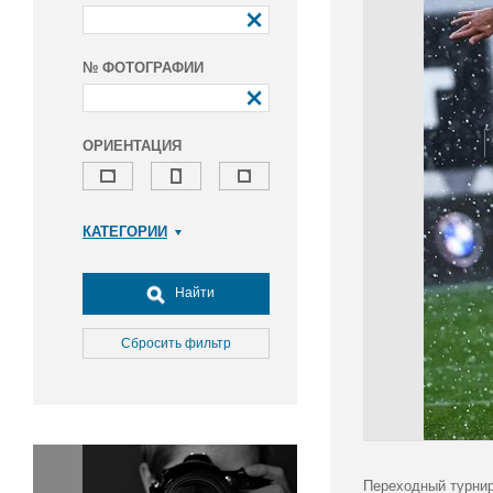
№ ФОТОГРАФИИ
ОРИЕНТАЦИЯ
КАТЕГОРИИ
Армия и ВПК
Досуг, туризм и отдых
Найти
Культура
Медицина
Сбросить фильтр
Наука
Образование
Общество
Окружающая среда
Политика
Переходный турнир