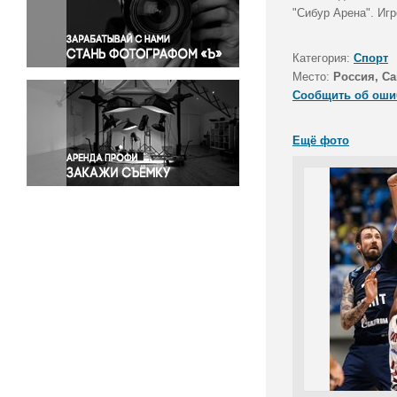
Правосудие
"Сибур Арена". Игр
Происшествия и конфликты
Религия
Категория:
Спорт
Место:
Россия, Са
Светская жизнь
Сообщить об оши
Спорт
Экология
Ещё фото
Экономика и бизнес