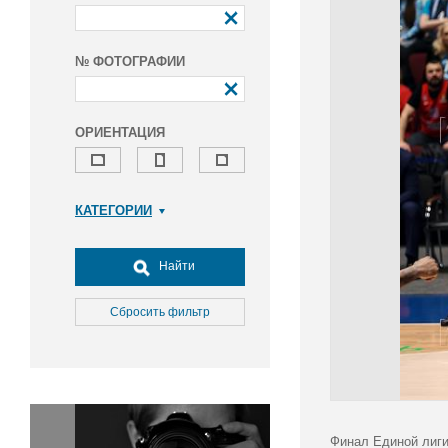
№ ФОТОГРАФИИ
ОРИЕНТАЦИЯ
КАТЕГОРИИ
Армия и ВПК
Досуг, туризм и отдых
Найти
Культура
Медицина
Сбросить фильтр
Наука
Образование
Общество
Окружающая среда
Политика
Финал Единой лиги