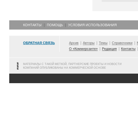
КОНТАКТЫ
ПОМОЩЬ
УСЛОВИЯ ИСПОЛЬЗОВАНИЯ
ОБРАТНАЯ СВЯЗЬ
Архив
Авторы
Темы
Справочники
О «Коммерсанте»
Редакция
Контакты
МАТЕРИАЛЫ С ТАКОЙ МЕТКОЙ, ПАРТНЕРСКИЕ ПРОЕКТЫ И НОВОСТИ
КОМПАНИЙ ОПУБЛИКОВАНЫ НА КОММЕРЧЕСКОЙ ОСНОВЕ