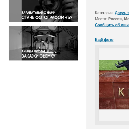
Правосудие
Происшествия и конфликты
Категория:
Досуг, 
Религия
Место:
Россия, М
Сообщить об оши
Светская жизнь
Спорт
Ещё фото
Экология
Экономика и бизнес