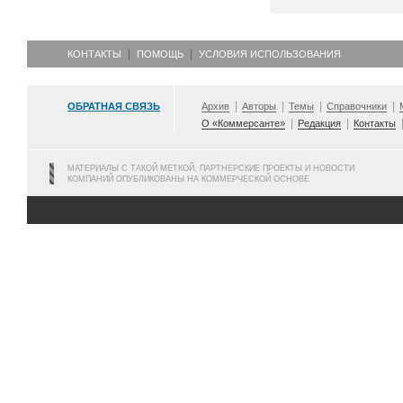
КОНТАКТЫ
ПОМОЩЬ
УСЛОВИЯ ИСПОЛЬЗОВАНИЯ
ОБРАТНАЯ СВЯЗЬ
Архив
Авторы
Темы
Справочники
О «Коммерсанте»
Редакция
Контакты
МАТЕРИАЛЫ С ТАКОЙ МЕТКОЙ, ПАРТНЕРСКИЕ ПРОЕКТЫ И НОВОСТИ
КОМПАНИЙ ОПУБЛИКОВАНЫ НА КОММЕРЧЕСКОЙ ОСНОВЕ