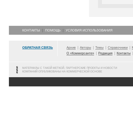
КОНТАКТЫ
ПОМОЩЬ
УСЛОВИЯ ИСПОЛЬЗОВАНИЯ
ОБРАТНАЯ СВЯЗЬ
Архив
Авторы
Темы
Справочники
О «Коммерсанте»
Редакция
Контакты
МАТЕРИАЛЫ С ТАКОЙ МЕТКОЙ, ПАРТНЕРСКИЕ ПРОЕКТЫ И НОВОСТИ
КОМПАНИЙ ОПУБЛИКОВАНЫ НА КОММЕРЧЕСКОЙ ОСНОВЕ