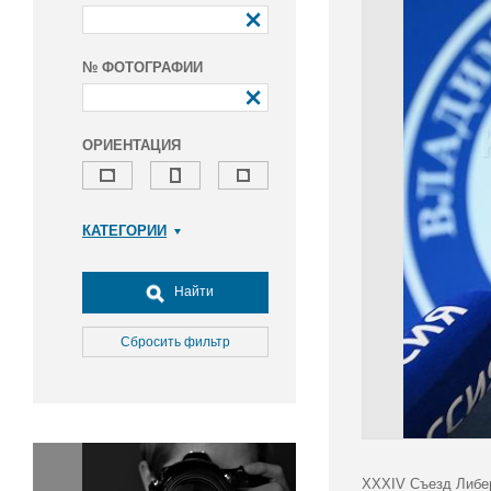
№ ФОТОГРАФИИ
ОРИЕНТАЦИЯ
КАТЕГОРИИ
Армия и ВПК
Досуг, туризм и отдых
Найти
Культура
Медицина
Сбросить фильтр
Наука
Образование
Общество
Окружающая среда
Политика
XXXIV Съезд Либер