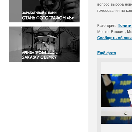
Правосудие
вопрос выбора нов
голосования по ка
Происшествия и конфликты
Религия
Категория:
Полити
Светская жизнь
Место:
Россия, М
Спорт
Сообщить об оши
Экология
Экономика и бизнес
Ещё фото