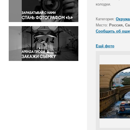
Правосудие
колодки.
Происшествия и конфликты
Религия
Категория:
Окружа
Место:
Россия, Са
Светская жизнь
Сообщить об оши
Спорт
Экология
Ещё фото
Экономика и бизнес