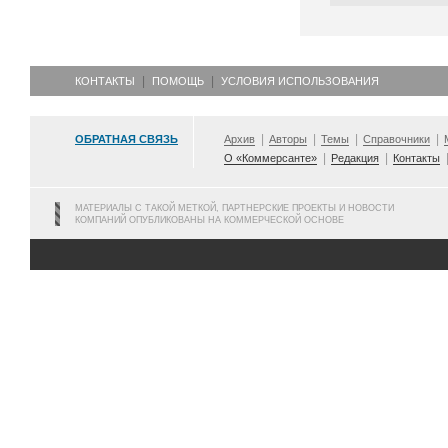
КОНТАКТЫ
ПОМОЩЬ
УСЛОВИЯ ИСПОЛЬЗОВАНИЯ
ОБРАТНАЯ СВЯЗЬ
Архив
Авторы
Темы
Справочники
О «Коммерсанте»
Редакция
Контакты
МАТЕРИАЛЫ С ТАКОЙ МЕТКОЙ, ПАРТНЕРСКИЕ ПРОЕКТЫ И НОВОСТИ
КОМПАНИЙ ОПУБЛИКОВАНЫ НА КОММЕРЧЕСКОЙ ОСНОВЕ