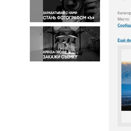
Правосудие
Происшествия и конфликты
Катего
Религия
Место:
Сообщ
Светская жизнь
Спорт
Ещё ф
Экология
Экономика и бизнес