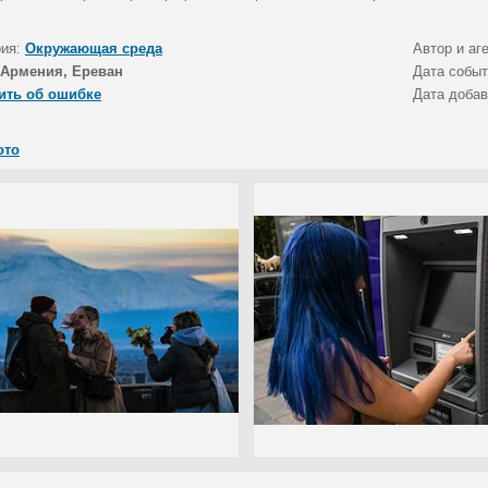
рия:
Окружающая среда
Автор и аг
Армения, Ереван
Дата собы
ить об ошибке
Дата доба
ото