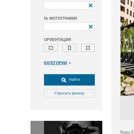
№ ФОТОГРАФИИ
ОРИЕНТАЦИЯ
КАТЕГОРИИ
Армия и ВПК
Досуг, туризм и отдых
Найти
Культура
Медицина
Сбросить фильтр
Наука
Образование
Общество
Окружающая среда
Политика
Виды Е