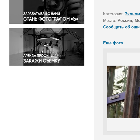
Правосудие
Происшествия и конфликты
Категория:
Эконом
Религия
Место:
Россия, М
Сообщить об оши
Светская жизнь
Спорт
Ещё фото
Экология
Экономика и бизнес