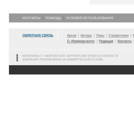
КОНТАКТЫ
ПОМОЩЬ
УСЛОВИЯ ИСПОЛЬЗОВАНИЯ
ОБРАТНАЯ СВЯЗЬ
Архив
Авторы
Темы
Справочники
О «Коммерсанте»
Редакция
Контакты
МАТЕРИАЛЫ С ТАКОЙ МЕТКОЙ, ПАРТНЕРСКИЕ ПРОЕКТЫ И НОВОСТИ
КОМПАНИЙ ОПУБЛИКОВАНЫ НА КОММЕРЧЕСКОЙ ОСНОВЕ