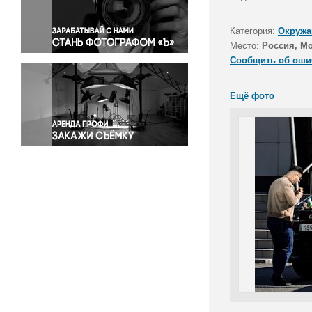
Правосудие
Происшествия и конфликты
Категория:
Окружа
Религия
Место:
Россия, М
Сообщить об оши
Светская жизнь
Спорт
Ещё фото
Экология
Экономика и бизнес