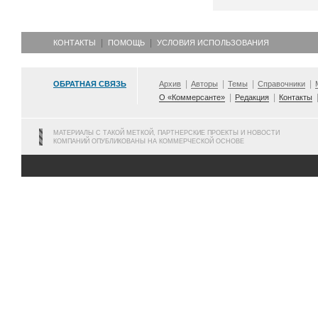
КОНТАКТЫ
ПОМОЩЬ
УСЛОВИЯ ИСПОЛЬЗОВАНИЯ
ОБРАТНАЯ СВЯЗЬ
Архив
Авторы
Темы
Справочники
О «Коммерсанте»
Редакция
Контакты
МАТЕРИАЛЫ С ТАКОЙ МЕТКОЙ, ПАРТНЕРСКИЕ ПРОЕКТЫ И НОВОСТИ
КОМПАНИЙ ОПУБЛИКОВАНЫ НА КОММЕРЧЕСКОЙ ОСНОВЕ