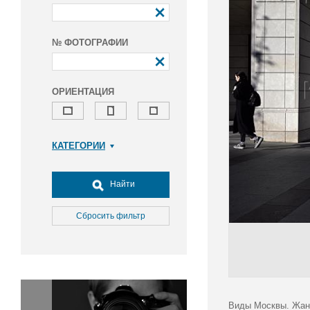
№ ФОТОГРАФИИ
ОРИЕНТАЦИЯ
КАТЕГОРИИ
Армия и ВПК
Досуг, туризм и отдых
Найти
Культура
Медицина
Сбросить фильтр
Наука
Образование
Общество
Окружающая среда
Политика
Виды Москвы. Жанр