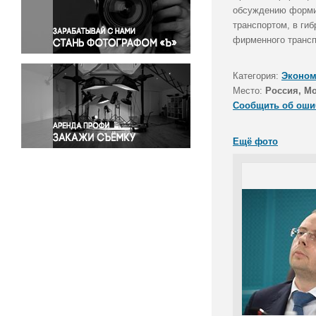
Правосудие
обсуждению форми
транспортом, в ги
Происшествия и конфликты
фирменного трансп
Религия
Светская жизнь
Категория:
Эконом
Спорт
Место:
Россия, М
Экология
Сообщить об оши
Экономика и бизнес
Ещё фото