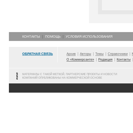
КОНТАКТЫ
ПОМОЩЬ
УСЛОВИЯ ИСПОЛЬЗОВАНИЯ
ОБРАТНАЯ СВЯЗЬ
Архив
Авторы
Темы
Справочники
О «Коммерсанте»
Редакция
Контакты
МАТЕРИАЛЫ С ТАКОЙ МЕТКОЙ, ПАРТНЕРСКИЕ ПРОЕКТЫ И НОВОСТИ
КОМПАНИЙ ОПУБЛИКОВАНЫ НА КОММЕРЧЕСКОЙ ОСНОВЕ