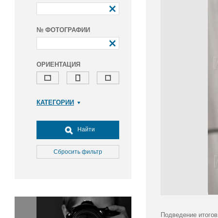
№ ФОТОГРАФИИ
ОРИЕНТАЦИЯ
КАТЕГОРИИ
Армия и ВПК
Досуг, туризм и отдых
Найти
Культура
Медицина
Сбросить фильтр
Наука
Образование
Общество
Окружающая среда
Политика
Подведение итогов