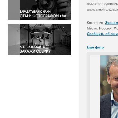
Правосудие
объектов недвижим
шахматной федерац
Происшествия и конфликты
Религия
Категория:
Эконом
Светская жизнь
Место:
Россия, М
Спорт
Сообщить об оши
Экология
Экономика и бизнес
Ещё фото