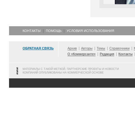
КОНТАКТЫ
ПОМОЩЬ
УСЛОВИЯ ИСПОЛЬЗОВАНИЯ
ОБРАТНАЯ СВЯЗЬ
Архив
Авторы
Темы
Справочники
О «Коммерсанте»
Редакция
Контакты
МАТЕРИАЛЫ С ТАКОЙ МЕТКОЙ, ПАРТНЕРСКИЕ ПРОЕКТЫ И НОВОСТИ
КОМПАНИЙ ОПУБЛИКОВАНЫ НА КОММЕРЧЕСКОЙ ОСНОВЕ