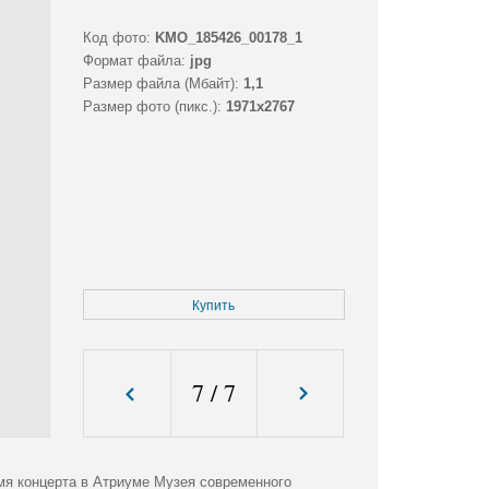
Код фото:
KMO_185426_00178_1
Формат файла:
jpg
Размер файла (Мбайт):
1,1
Размер фото (пикс.):
1971x2767
Купить
7
/
7
емя концерта в Атриуме Музея современного