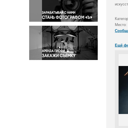
Правосудие
искусст
Происшествия и конфликты
Религия
Катего
Место:
Светская жизнь
Сообщ
Спорт
Экология
Ещё ф
Экономика и бизнес