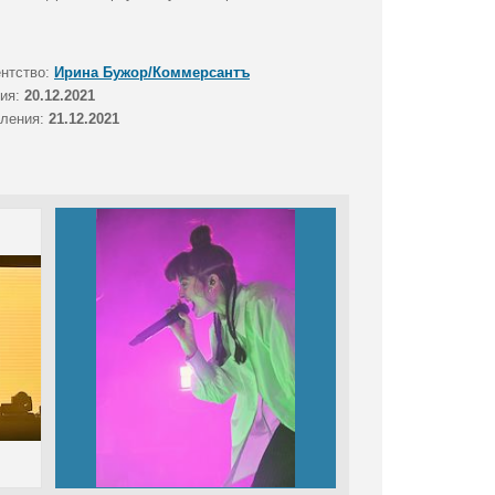
ентство:
Ирина Бужор/Коммерсантъ
тия:
20.12.2021
вления:
21.12.2021