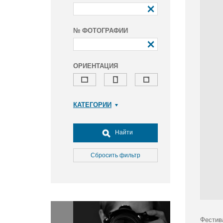
№ ФОТОГРАФИИ
ОРИЕНТАЦИЯ
КАТЕГОРИИ
Армия и ВПК
Досуг, туризм и отдых
Найти
Культура
Медицина
Сбросить фильтр
Наука
Образование
Общество
Окружающая среда
Политика
Фестив