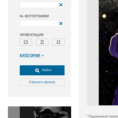
№ ФОТОГРАФИИ
ОРИЕНТАЦИЯ
КАТЕГОРИИ
Армия и ВПК
Досуг, туризм и отдых
Найти
Культура
Медицина
Сбросить фильтр
Наука
Образование
Общество
Окружающая среда
Политика
"Ледниковый перио