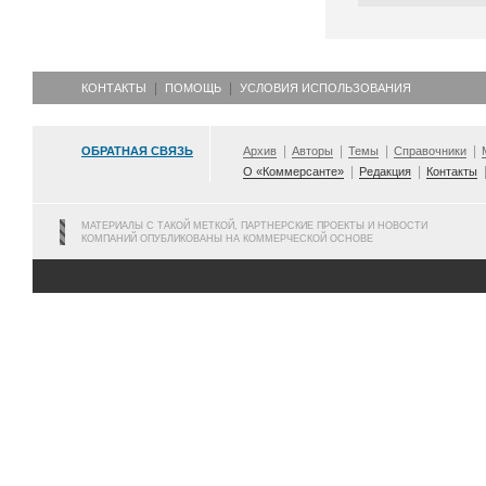
КОНТАКТЫ
ПОМОЩЬ
УСЛОВИЯ ИСПОЛЬЗОВАНИЯ
ОБРАТНАЯ СВЯЗЬ
Архив
Авторы
Темы
Справочники
О «Коммерсанте»
Редакция
Контакты
МАТЕРИАЛЫ С ТАКОЙ МЕТКОЙ, ПАРТНЕРСКИЕ ПРОЕКТЫ И НОВОСТИ
КОМПАНИЙ ОПУБЛИКОВАНЫ НА КОММЕРЧЕСКОЙ ОСНОВЕ