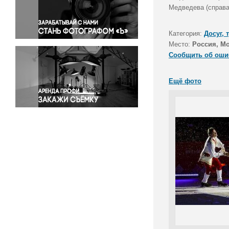
Правосудие
Медведева (справа)
Происшествия и конфликты
Религия
Категория:
Досуг, 
Место:
Россия, Мо
Светская жизнь
Сообщить об оши
Спорт
Экология
Ещё фото
Экономика и бизнес