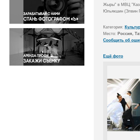
Правосудие
Жыры" в МВЦ "Каза
Юльякшин (Элвин Г
Происшествия и конфликты
Религия
Категория:
Культу
Светская жизнь
Место:
Россия, Та
Спорт
Сообщить об оши
Экология
Экономика и бизнес
Ещё фото