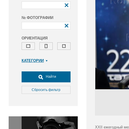
№ ФОТОГРАФИИ
ОРИЕНТАЦИЯ
КАТЕГОРИИ
Армия и ВПК
Досуг, туризм и отдых
Найти
Культура
Медицина
Сбросить фильтр
Наука
Образование
Общество
Окружающая среда
Политика
XXII ежегодный ме