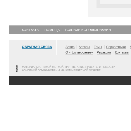
КОНТАКТЫ
ПОМОЩЬ
УСЛОВИЯ ИСПОЛЬЗОВАНИЯ
ОБРАТНАЯ СВЯЗЬ
Архив
Авторы
Темы
Справочники
О «Коммерсанте»
Редакция
Контакты
МАТЕРИАЛЫ С ТАКОЙ МЕТКОЙ, ПАРТНЕРСКИЕ ПРОЕКТЫ И НОВОСТИ
КОМПАНИЙ ОПУБЛИКОВАНЫ НА КОММЕРЧЕСКОЙ ОСНОВЕ